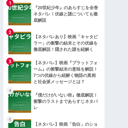
1
『20世紀少年』のあらすじを全巻
ネタバレ！伏線と謎についても徹
底解説
2
【ネタバレあり】映画「キャタピ
ラー」の衝撃の結末とその伏線を
徹底解説！隠された謎を紐解く
3
【ネタバレ】映画『プラットフォ
ーム』の衝撃結末の意味を解説！
7つの伏線から紐解く物語の真相
と社会派メッセージとは？
4
『僕だけがいない街』徹底解説！
衝撃のラストまであらすじネタバ
レ
5
【ネタバレ】映画「告白」のショ