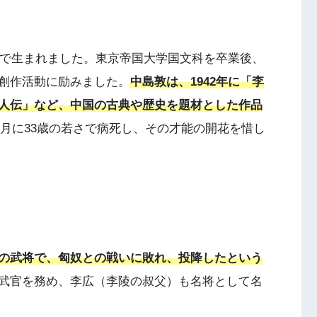
京で生まれました。東京帝国大学国文科を卒業後、
創作活動に励みました。
中島敦は、1942年に「李
人伝」など、中国の古典や歴史を題材とした作品
12月に33歳の若さで病死し、その才能の開花を惜し
の武将で、匈奴との戦いに敗れ、投降したという
武官を務め、李広（李陵の叔父）も名将として名