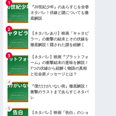
1
『20世紀少年』のあらすじを全巻
ネタバレ！伏線と謎についても徹
底解説
2
【ネタバレあり】映画「キャタピ
ラー」の衝撃の結末とその伏線を
徹底解説！隠された謎を紐解く
3
【ネタバレ】映画『プラットフォ
ーム』の衝撃結末の意味を解説！
7つの伏線から紐解く物語の真相
と社会派メッセージとは？
4
『僕だけがいない街』徹底解説！
衝撃のラストまであらすじネタバ
レ
5
【ネタバレ】映画「告白」のショ