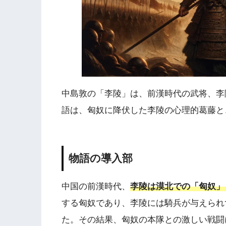
中島敦の「李陵」は、前漢時代の武将、李
語は、匈奴に降伏した李陵の心理的葛藤と
物語の導入部
中国の前漢時代、
李陵は漠北での「匈奴」
する匈奴であり、李陵には騎兵が与えられ
た。その結果、匈奴の本隊との激しい戦闘