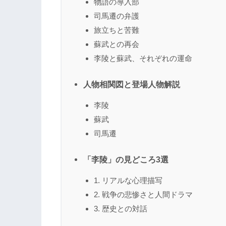
物語の導入部
司馬遷の弁護
旅立ちと苦難
蘇武との再会
李陵と蘇武、それぞれの運命
人物相関図と登場人物解説
李陵
蘇武
司馬遷
「李陵」の見どころ3選
1. リアルな心理描写
2. 戦争の悲惨さと人間ドラマ
3. 歴史との対話