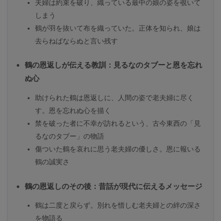
夫婦は約束を破り、織っている最中の娘の姿を覗いて
しまう
鶴が羽を抜いて布を織っていた。正体を知られ、娘は
去らねばならぬと言い残す
鶴の恩返しが伝える教訓：見るなのタブーと恩を忘れ
ぬ心
助けられた鶴は恩返しに、人間の姿で老夫婦に尽く
す。恩を忘れぬ心を描く
禁を破った者に不幸が訪れるという、古今東西の「見
るなのタブー」の物語
傷ついた鶴を哀れに思う老夫婦の優しさ。恩に報いる
鶴の誠実さ
鶴の恩返しのその後：昔話が現代に伝えるメッセージ
鶴は二度と戻らず。別れを惜しむ老夫婦との絆の深さ
を物語る