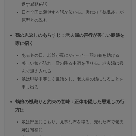
返す感動秘話
日本全国に類似する話が伝わる。唐代の「鶴氅裘」が
原型との説も
鶴の恩返しのあらすじ：老夫婦の善行が美しい鶴娘を
家に招く
ある冬の日、老爺が罠にかかった一羽の鶴を助ける
美しい娘が訪れ、雪の降る中宿を借りる。老夫婦は喜
んで迎え入れる
娘は甲斐甲斐しく世話をし、老夫婦の娘になることを
申し出る
鶴娘の機織りと約束の意味：正体を隠した恩返しの行
方は
娘は部屋にこもり、見事な布を織る。売れた布で老夫
婦は裕福に