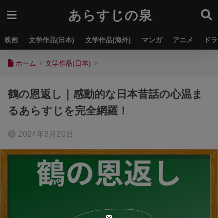
あらすじの泉
映画
文学作品(日本)
文学作品(海外)
マンガ
アニメ
ドラ
ホーム
文学作品(日本)
鶴の恩返し｜感動的な日本昔話の心温ま
るあらすじを完全網羅！
2024年8月20日