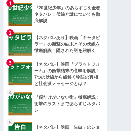
1
『20世紀少年』のあらすじを全巻
ネタバレ！伏線と謎についても徹
底解説
2
【ネタバレあり】映画「キャタピ
ラー」の衝撃の結末とその伏線を
徹底解説！隠された謎を紐解く
3
【ネタバレ】映画『プラットフォ
ーム』の衝撃結末の意味を解説！
7つの伏線から紐解く物語の真相
と社会派メッセージとは？
4
『僕だけがいない街』徹底解説！
衝撃のラストまであらすじネタバ
レ
5
【ネタバレ】映画「告白」のショ