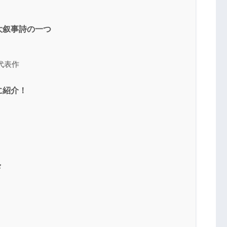
大叙事詩の一つ
代表作
に紹介！
々