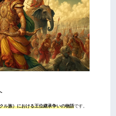
へ
クル族）における王位継承争いの物語
です。