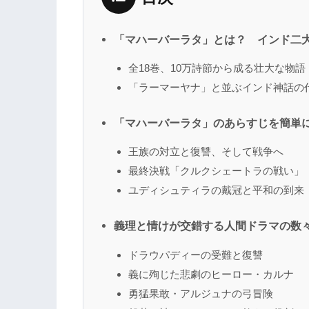
「マハーバーラタ」とは？ インド二
全18巻、10万詩節から成る壮大な物語
「ラーマーヤナ」と並ぶインド神話の
「マハーバーラタ」のあらすじを簡単
王族の対立と復讐、そして戦争へ
最終決戦「クルクシェートラの戦い」
ユディシュティラの戴冠と平和の到来
義理と情けが交錯する人間ドラマの数
ドラウパディーの受難と復讐
義に殉じた悲劇のヒーロー・カルナ
勇猛果敢・アルジュナの弓冒険