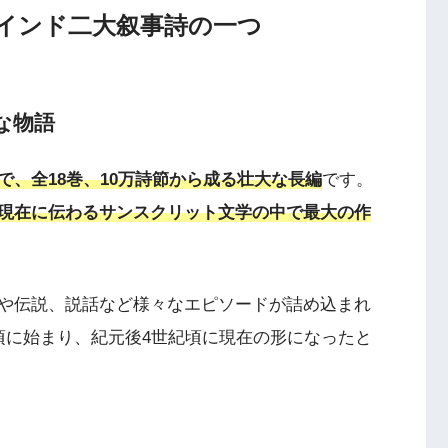
インド二大叙事詩の一つ
な物語
、全18巻、10万詩節から成る壮大な長編
です。
現在に伝わるサンスクリット文学の中で最大の作
や伝説、説話など様々なエピソードが詰め込まれ
頃に始まり、紀元後4世紀頃に現在の形になったと