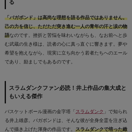
る
「バガボンド」は高尚な理想を語る作品ではありません。
己の力を信じ、ただただ突き進む一人の青年の汗と涙の物
語
なのです。挫折と苦悩を味わいながらも、なお前へと歩
む武蔵の生き様は、読者の心に真っ直ぐに響きます。夢や
希望を抱えながら、現実に立ち向かう若者たちへのエール
であり、励ましでもあるのです。
スラムダンクファン必読！井上作品の集大成と
もいえる傑作
バスケットボール漫画の金字塔「
スラムダンク
」で知られ
る井上雄彦。バガボンドは、そんな彼が全身全霊を注ぎ込
んで描き上げた渾身の作品です。
スラムダンクで培った緻