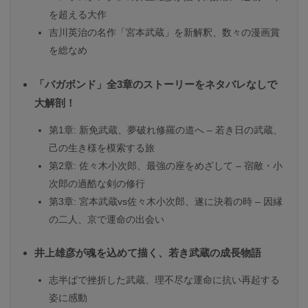
を超える大作
吉川英治の名作「宮本武蔵」を新解釈、数々の漫画賞
を総なめ
「バガボンド」全3章のストーリーをネタバレなしで
大解剖！
第1章: 新免武蔵、夢破れ修羅の道へ – 若き日の武蔵、
己の生き様を模索する旅
第2章: 佐々木小次郎、最強の座をめざして – 宿敵・小
次郎の過酷な剣の修行
第3章: 宮本武蔵vs佐々木小次郎、遂に決着の時 – 因縁
の二人、京で運命の出会い
井上雄彦が魂を込めて描く、若き武蔵の成長物語
志半ばで挫折した武蔵、理不尽な運命に抗い再起する
姿に感動