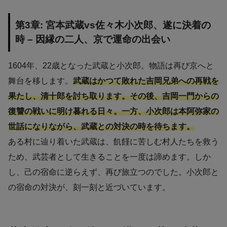
第3章: 宮本武蔵vs佐々木小次郎、遂に決着の
時 – 因縁の二人、京で運命の出会い
1604年、22歳となった武蔵と小次郎。物語は再び京へと
舞台を移します。
武蔵はかつて敗れた吉岡兄弟への再戦を
果たし、清十郎を討ち取ります。その後、吉岡一門からの
復讐の戦いに明け暮れる日々。一方、小次郎は本阿弥家の
世話になりながら、武蔵との対決の時を待ちます。
ある村に辿り着いた武蔵は、飢饉に苦しむ村人たちを救う
ため、武芸者として生きることを一度は諦めます。しか
し、己の宿命に逆らえず、再び旅立つのでした。小次郎と
の宿命の対決が、刻一刻と近づいています。