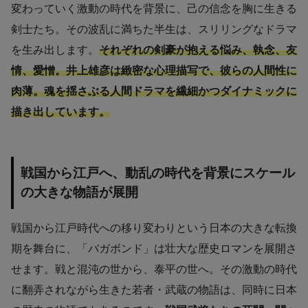
変わっていく激動の時代を背景に、己の信念を胸に生きる
剣士たち。その波乱に満ちた半生は、スリリングなドラマ
を生み出します。
それぞれの剣豪が抱える悩み、執念、友
情、愛憎。井上雄彦は緻密な心理描写で、彼らの人間性に
肉薄。魂を揺さぶる人間ドラマを繊細かつダイナミックに
描き出しています。
戦国から江戸へ、動乱の時代を背景にスケール
の大きな物語が展開
戦国から江戸時代への移り変わりという日本の大きな転換
期を舞台に、「バガボンド」は壮大な歴史ロマンを展開さ
せます。戦と混沌の世から、泰平の世へ。その激動の時代
に翻弄されながら生きた若者・武蔵の物語は、同時に日本