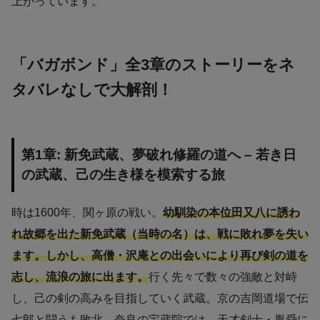
上がっています。
「バガボンド」全3章のストーリーをネ
タバレなしで大解剖！
第1章: 新免武蔵、夢破れ修羅の道へ – 若き日
の武蔵、己の生き様を模索する旅
時は1600年、関ヶ原の戦い。
幼馴染の本位田又八に誘わ
れ故郷を出た新免武蔵（当時の名）は、戦に敗れ夢を失い
ます。しかし、高僧・沢庵との出会いにより再び剣の道を
志し、流浪の旅に出ます。
行く先々で数々の強敵と対峙
し、己の剣の高みを目指していく武蔵。京の吉岡道場で伝
七郎と闘うも敗北。奈良の宝蔵院では、天才剣士・胤舜に