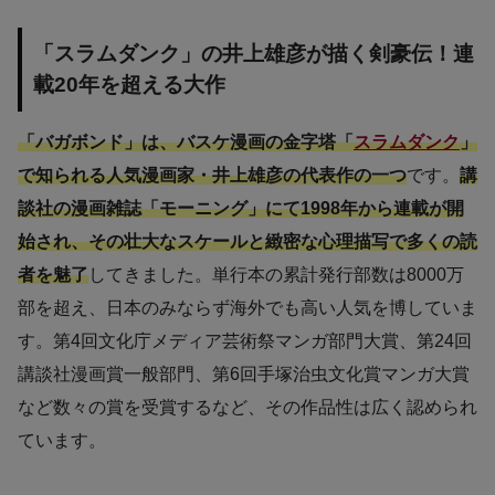
「スラムダンク」の井上雄彦が描く剣豪伝！連
載20年を超える大作
「バガボンド」は、バスケ漫画の金字塔「
スラムダンク
」
で知られる人気漫画家・井上雄彦の代表作の一つ
です。
講
談社の漫画雑誌「モーニング」にて1998年から連載が開
始され、その壮大なスケールと緻密な心理描写で多くの読
者を魅了
してきました。単行本の累計発行部数は8000万
部を超え、日本のみならず海外でも高い人気を博していま
す。第4回文化庁メディア芸術祭マンガ部門大賞、第24回
講談社漫画賞一般部門、第6回手塚治虫文化賞マンガ大賞
など数々の賞を受賞するなど、その作品性は広く認められ
ています。