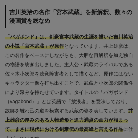
吉川英治の名作「宮本武蔵」を新解釈、数々の
漫画賞を総なめ
「バガボンド」は、剣豪宮本武蔵の生涯を描いた吉川英治
の小説「宮本武蔵」が原作
となっています。井上雄彦は、
この名作をベースにしながらも、大胆な再解釈を加え独自
の物語を紡ぎ出しました。主人公・武蔵のライバルである
佐々木小次郎を聴覚障害者として描くなど、原作にはない
キャラクター像を打ち出すことで、武蔵と小次郎の関係性
により深みを持たせています。タイトルの「バガボンド
（vagabond）」とは英語で「放浪者」を意味しており、
故郷を離れ己の道を模索する武蔵の姿を表しています。
井
上雄彦の厚みのある人物造形と迫力満点の画力が相まっ
て、まさに現代における剣豪伝の最高峰と言える作品
に仕