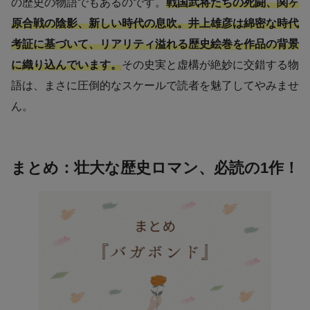
の歴史の物語でもあるのです。
戦国武将たちの死闘、関ヶ
原合戦の陰影、新しい時代の息吹。井上雄彦は綿密な時代
考証に基づいて、リアリティ溢れる歴史絵巻を作品の背景
に織り込んでいます。
その史実と虚構が絶妙に交錯する物
語は、まさに圧倒的なスケールで読者を魅了してやみませ
ん。
まとめ：壮大な歴史ロマン、必読の1作！