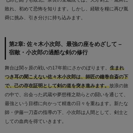
敗れ、初めて恐怖を知ります。しかし、経験を糧に再び胤
舜に挑み、引き分けに持ち込みます。
第2章: 佐々木小次郎、最強の座をめざして –
宿敵・小次郎の過酷な剣の修行
舞台は関ヶ原の戦いの17年前にさかのぼります。
生まれ
つき耳の聞こえない佐々木小次郎は、師匠の鐘巻自斎の下
で、己の存在証明として剣の道を突き進みます。
放浪の旅
の中で、出会った武蔵や夢想権之助らとの闘いを通じて、
最強という目標に向かって精進の日々を重ねます。新たな
師・伊藤一刀斎の指導の下、小次郎は人間として、剣士と
しての血肉を得ていきます。