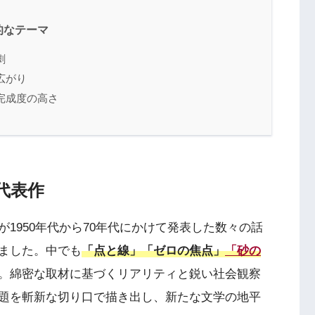
的なテーマ
劇
広がり
完成度の高さ
代表作
1950年代から70年代にかけて発表した数々の話
ました。中でも
「点と線」「ゼロの焦点」
「砂の
。綿密な取材に基づくリアリティと鋭い社会観察
題を斬新な切り口で描き出し、新たな文学の地平