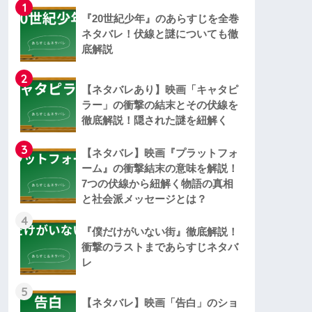
1
『20世紀少年』のあらすじを全巻
ネタバレ！伏線と謎についても徹
底解説
2
【ネタバレあり】映画「キャタピ
ラー」の衝撃の結末とその伏線を
徹底解説！隠された謎を紐解く
3
【ネタバレ】映画『プラットフォ
ーム』の衝撃結末の意味を解説！
7つの伏線から紐解く物語の真相
と社会派メッセージとは？
4
『僕だけがいない街』徹底解説！
衝撃のラストまであらすじネタバ
レ
5
【ネタバレ】映画「告白」のショ