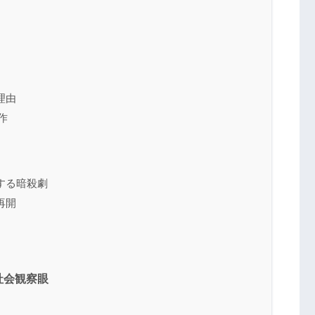
理由
作
する暗殺劇
再開
社会観察眼