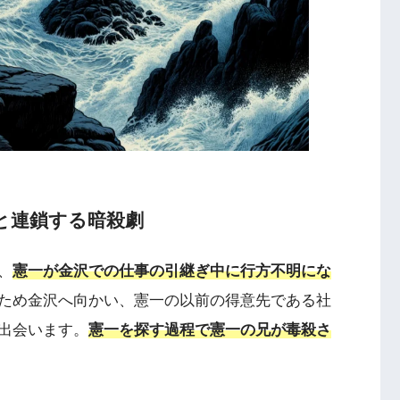
と連鎖する暗殺劇
、
憲一が金沢での仕事の引継ぎ中に行方不明にな
ため金沢へ向かい、憲一の以前の得意先である社
出会います。
憲一を探す過程で憲一の兄が毒殺さ