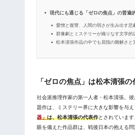
現代にも通じる「ゼロの焦点」の普遍
愛憎と復讐、人間の弱さが生み出す悲
群像劇とミステリーが織りなす文学的
松本清張作品の中でも屈指の難解さと
「ゼロの焦点」は松本清張の
社会派推理作家の第一人者・松本清張。彼が
題作は、ミステリー界に大きな影響を与え
器」
は、松本清張の代表作
とされています
眼を備えた作品群は、戦後日本の抱える問