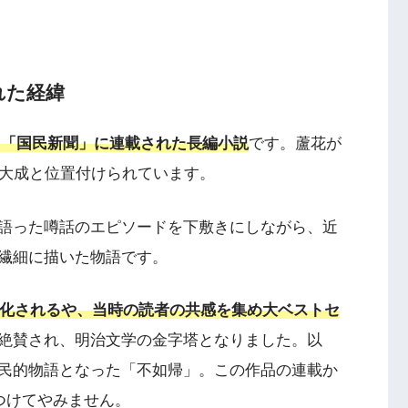
れた経緯
けて「国民新聞」に連載された長編小説
です。蘆花が
集大成と位置付けられています。
語った噂話のエピソードを下敷きにしながら、近
繊細に描いた物語です。
本化されるや、当時の読者の共感を集め大ベストセ
絶賛され、明治文学の金字塔となりました。以
民的物語となった「不如帰」。この作品の連載か
つけてやみません。