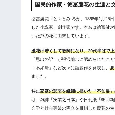
国民的作家・徳冨蘆花の生涯と
徳冨蘆花（とくとみ ろか、1868年1月25日
した小説家、劇作家です。本名は徳冨健次
いた芦の花に由来しています。
蘆花は若くして教師になり、20代半ばで
「思出の記」が福沢諭吉に認められたこと
「不如帰」など次々に話題作を発表し、
夏
ました。
特に
家庭の悲哀を繊細に描いた「不如帰」
は、雑誌「実業之日本」や日刊紙「黎明新
文学と社会実業の両立を目指した蘆花の生