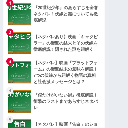
1
『20世紀少年』のあらすじを全巻
ネタバレ！伏線と謎についても徹
底解説
2
【ネタバレあり】映画「キャタピ
ラー」の衝撃の結末とその伏線を
徹底解説！隠された謎を紐解く
3
【ネタバレ】映画『プラットフォ
ーム』の衝撃結末の意味を解説！
7つの伏線から紐解く物語の真相
と社会派メッセージとは？
4
『僕だけがいない街』徹底解説！
衝撃のラストまであらすじネタバ
レ
5
【ネタバレ】映画「告白」のショ