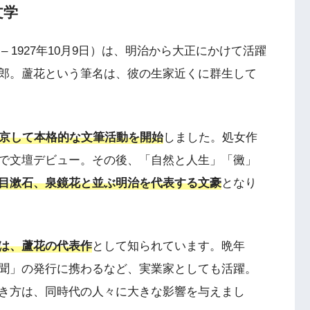
文学
 – 1927年10月9日）は、明治から大正にかけて活躍
郎。蘆花という筆名は、彼の生家近くに群生して
上京して本格的な文筆活動を開始
しました。処女作
で文壇デビュー。その後、「自然と人生」「黴」
目漱石、泉鏡花と並ぶ明治を代表する文豪
となり
は、蘆花の代表作
として知られています。晩年
聞」の発行に携わるなど、実業家としても活躍。
き方は、同時代の人々に大きな影響を与えまし