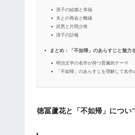
浪子の結婚と幸福
夫との再会と離縁
武男と片岡少将
浪子の訃報
まとめ：「不如帰」のあらすじと魅力
明治文学の名作が持つ普遍的テーマ
「不如帰」のあらすじを理解して名作
徳冨蘆花と「不如帰」につい