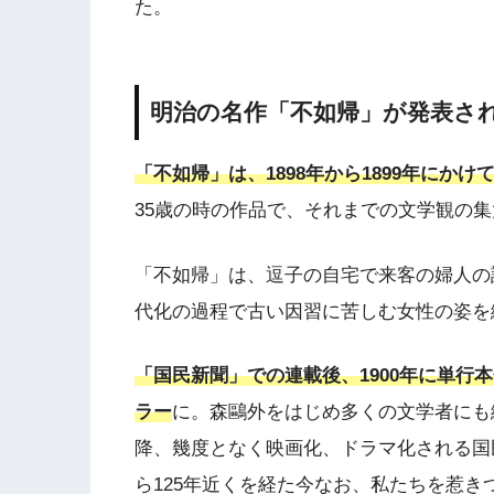
た。
明治の名作「不如帰」が発表さ
「不如帰」は、1898年から1899年にか
35歳の時の作品で、それまでの文学観の
「不如帰」は、逗子の自宅で来客の婦人の
代化の過程で古い因習に苦しむ女性の姿を
「国民新聞」での連載後、1900年に単行
ラー
に。森鷗外をはじめ多くの文学者にも
降、幾度となく映画化、ドラマ化される国
ら125年近くを経た今なお、私たちを惹き