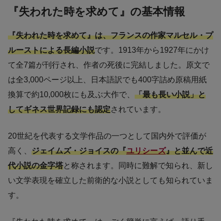
『失われた時を求めて』の基本情報
『失われた時を求めて』は、フランスの作家マルセル・プ
ルーストによる長編小説
です。1913年から1927年にかけ
て全7篇が刊行され、作者の死後に完結しました。原文で
は全3,000ページ以上、日本語訳でも400字詰め原稿用紙
換算で約10,000枚にも及ぶ大作で、
「最も長い小説」と
してギネス世界記録にも認定
されています。
20世紀を代表する文学作品の一つとして国内外で評価が
高く、
ジェイムズ・ジョイスの『
ユリシーズ
』と並んで近
代小説の金字塔
と称されます。同時に難解で知られ、新し
い文学表現を確立した前衛的な小説としても知られていま
す。