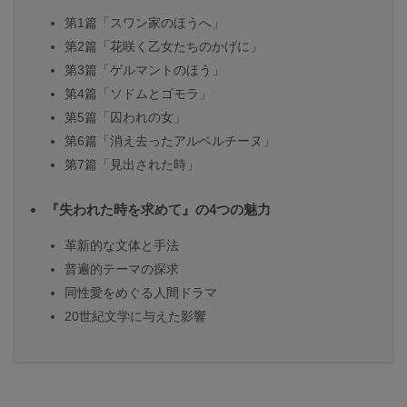
第1篇「スワン家のほうへ」
第2篇「花咲く乙女たちのかげに」
第3篇「ゲルマントのほう」
第4篇「ソドムとゴモラ」
第5篇「囚われの女」
第6篇「消え去ったアルベルチーヌ」
第7篇「見出された時」
『失われた時を求めて』の4つの魅力
革新的な文体と手法
普遍的テーマの探求
同性愛をめぐる人間ドラマ
20世紀文学に与えた影響