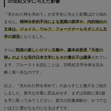
20世紀文学に与えた影響
『失われた時を求めて』が文学史に与えた影響は計り知れ
ません。
精神分析的手法による意識の探求や、内的独白の
文体は、ジョイス、ウルフ、フォークナーらモダニズム文
学の源流
となりました。
さらに
戦後の新しいロマン主義や、藤本由香里『天使の
卵』のような現代日本文学にもその遺伝子は継承
されてい
ます。プルーストを読むことは、20世紀文学全体を読み
解く第一歩なのです。
以上、『失われた時を求めて』のあらすじと魅力をご紹介
しました。膨大な分量に尻込みせず、まずは気軽に第1篇
を手に取ってみてください。貴方の読書体験が、かつてな
いほどに豊かなものになるはずです。