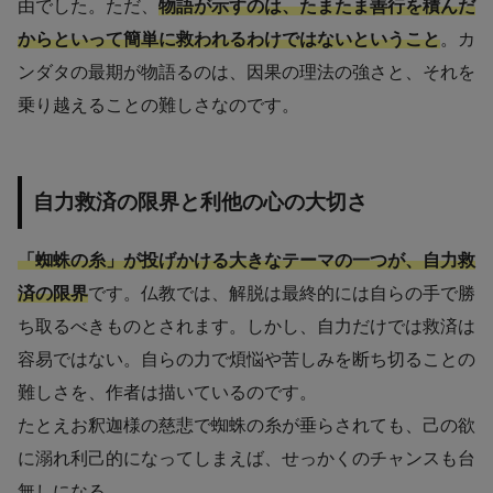
由でした。ただ、
物語が示すのは、たまたま善行を積んだ
からといって簡単に救われるわけではないということ
。カ
ンダタの最期が物語るのは、因果の理法の強さと、それを
乗り越えることの難しさなのです。
自力救済の限界と利他の心の大切さ
「蜘蛛の糸」が投げかける大きなテーマの一つが、自力救
済の限界
です。仏教では、解脱は最終的には自らの手で勝
ち取るべきものとされます。しかし、自力だけでは救済は
容易ではない。自らの力で煩悩や苦しみを断ち切ることの
難しさを、作者は描いているのです。
たとえお釈迦様の慈悲で蜘蛛の糸が垂らされても、己の欲
に溺れ利己的になってしまえば、せっかくのチャンスも台
無しになる。