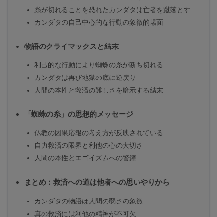
糸が切れることを恐れたカンダタは亡者を蹴落とす
カンダタの自己中心的な行動の象徴的場面
物語のクライマックスと結末
利己的な行動により蜘蛛の糸が断ち切れる
カンダタは再び地獄の底に逆戻り
人間の本性と救済の難しさを暗示する結末
「蜘蛛の糸」の思想的メッセージ
仏教の因果応報の考え方が反映されている
自力救済の限界と利他の心の大切さ
人間の本性とエゴイズムへの警鐘
まとめ：救済への道は他者への思いやりから
カンダタの物語は人間の弱さの象徴
真の救済には利他の精神が不可欠