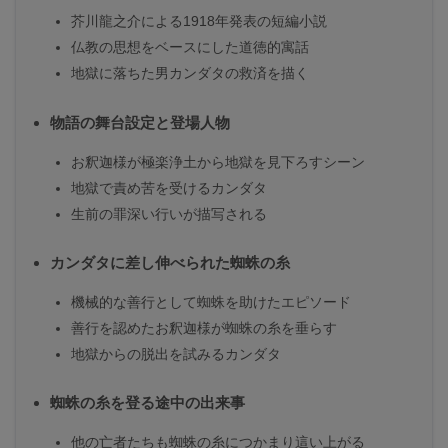
芥川龍之介による1918年発表の短編小説
仏教の思想をベースにした道徳的寓話
地獄に落ちた男カンダタの救済を描く
物語の舞台設定と登場人物
お釈迦様が極楽浄土から地獄を見下ろすシーン
地獄で責め苦を受けるカンダタ
生前の罪深い行いが描写される
カンダタに差し伸べられた蜘蛛の糸
機械的な善行として蜘蛛を助けたエピソード
善行を認めたお釈迦様が蜘蛛の糸を垂らす
地獄からの脱出を試みるカンダタ
蜘蛛の糸を登る途中の出来事
他の亡者たちも蜘蛛の糸につかまり這い上がる