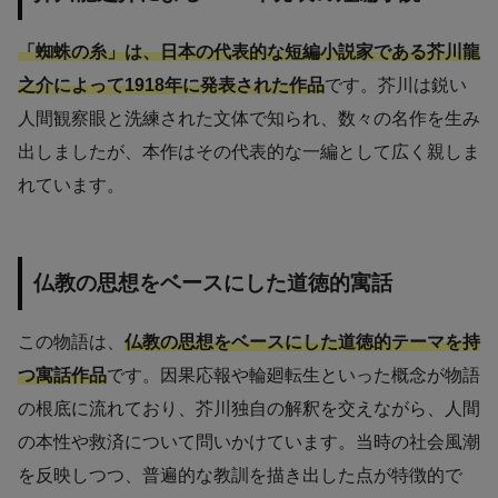
「蜘蛛の糸」は、日本の代表的な短編小説家である芥川龍
之介によって1918年に発表された作品
です。芥川は鋭い
人間観察眼と洗練された文体で知られ、数々の名作を生み
出しましたが、本作はその代表的な一編として広く親しま
れています。
仏教の思想をベースにした道徳的寓話
この物語は、
仏教の思想をベースにした道徳的テーマを持
つ寓話作品
です。因果応報や輪廻転生といった概念が物語
の根底に流れており、芥川独自の解釈を交えながら、人間
の本性や救済について問いかけています。当時の社会風潮
を反映しつつ、普遍的な教訓を描き出した点が特徴的で