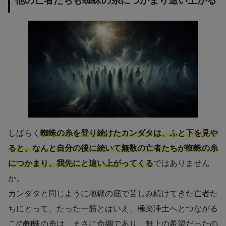
他の亡者たちも蜘蛛の糸につかまり這い上がる
しばらく
蜘蛛の糸を登り続けたカンダタは、ふと下を見や
ると、なんと自分の後に続いて無数の亡者たちが蜘蛛の糸
につかまり、我先にと這い上がってくる
ではありません
か。
カンダタと同じように地獄の底で苦しみ続けてきた亡者た
ちにとって、たった一筋とはいえ、極楽浄土へとつながる
この蜘蛛の糸は、まさに命綱であり、無上の希望だったの