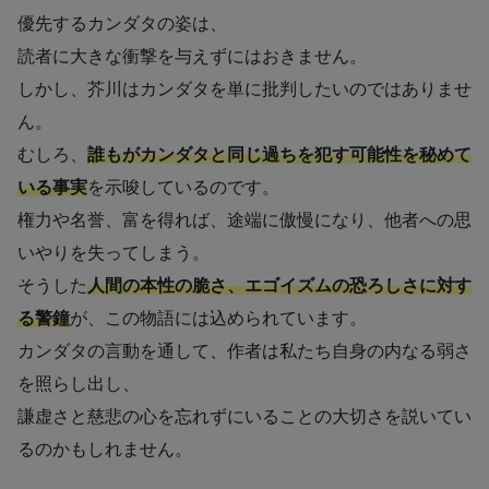
優先するカンダタの姿は、
読者に大きな衝撃を与えずにはおきません。
しかし、芥川はカンダタを単に批判したいのではありませ
ん。
むしろ、
誰もがカンダタと同じ過ちを犯す可能性を秘めて
いる事実
を示唆しているのです。
権力や名誉、富を得れば、途端に傲慢になり、他者への思
いやりを失ってしまう。
そうした
人間の本性の脆さ、エゴイズムの恐ろしさに対す
る警鐘
が、この物語には込められています。
カンダタの言動を通して、作者は私たち自身の内なる弱さ
を照らし出し、
謙虚さと慈悲の心を忘れずにいることの大切さを説いてい
るのかもしれません。