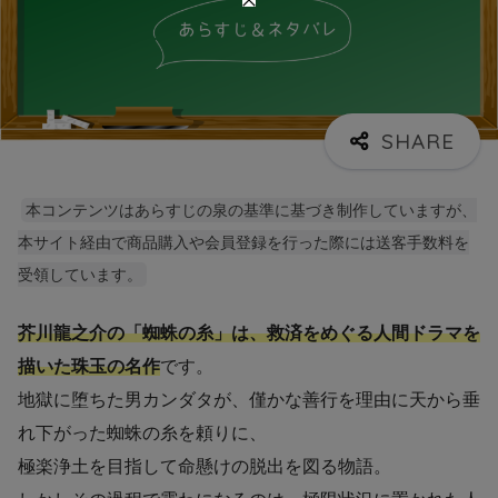
本コンテンツはあらすじの泉の基準に基づき制作していますが、
本サイト経由で商品購入や会員登録を行った際には送客手数料を
受領しています。
芥川龍之介の「蜘蛛の糸」は、救済をめぐる人間ドラマを
描いた珠玉の名作
です。
地獄に堕ちた男カンダタが、僅かな善行を理由に天から垂
れ下がった蜘蛛の糸を頼りに、
極楽浄土を目指して命懸けの脱出を図る物語。