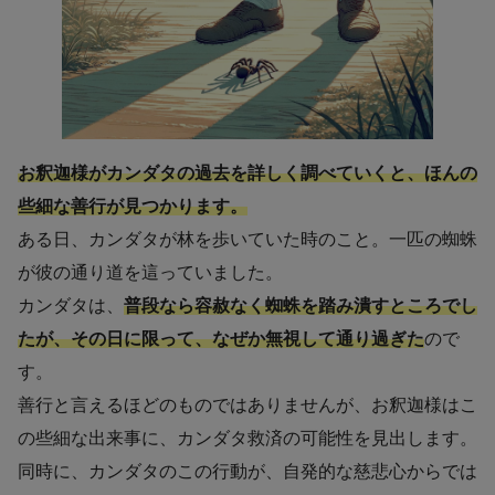
お釈迦様がカンダタの過去を詳しく調べていくと、ほんの
些細な善行が見つかります。
ある日、カンダタが林を歩いていた時のこと。一匹の蜘蛛
が彼の通り道を這っていました。
カンダタは、
普段なら容赦なく蜘蛛を踏み潰すところでし
たが、その日に限って、なぜか無視して通り過ぎた
ので
す。
善行と言えるほどのものではありませんが、お釈迦様はこ
の些細な出来事に、カンダタ救済の可能性を見出します。
同時に、カンダタのこの行動が、自発的な慈悲心からでは