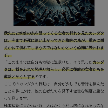
我先にと蜘蛛の糸を登ってくる亡者の群れを見たカンダタ
は、今まで必死に這い上がってきた蜘蛛の糸が、重みに耐
えかねて切れてしまうのではないかという恐怖に襲われま
す。
「このままでは自分も地獄に逆戻りだ」そう思った
カンダ
タは、我を忘れて怒鳴り散らし、必死に後続の亡者たちを
蹴落とそうとする
のです。
ここでのカンダタの行動は、自分が少しでも善行を積んだ
ことを鼻にかけ、他の亡者たちを見下す傲慢な態度と重な
って見えます。
極限状態に置かれた時、人はかくも利己的になれるものな