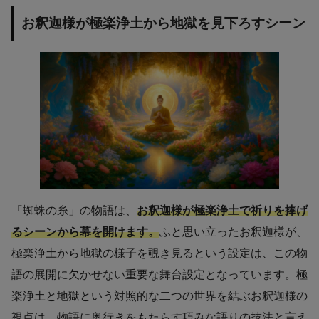
お釈迦様が極楽浄土から地獄を見下ろすシーン
「蜘蛛の糸」の物語は、
お釈迦様が極楽浄土で祈りを捧げ
るシーンから幕を開けます。
ふと思い立ったお釈迦様が、
極楽浄土から地獄の様子を覗き見るという設定は、この物
語の展開に欠かせない重要な舞台設定となっています。極
楽浄土と地獄という対照的な二つの世界を結ぶお釈迦様の
視点は、物語に奥行きをもたらす巧みな語りの技法と言え