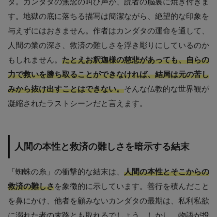
タ。カンダタの無念の叫び声が、読者の脳裏に焼き付きま
す。地獄の底に落ちる描写は簡潔ながら、絶望的な印象を
与えずにはおきません。作者はカンダタの運命を通して、
人間の業の深さ、救済の難しさを浮き彫りにしているのか
もしれません。
たとえお釈迦様の慈悲があっても、自らの
力で救いを勝ち取ることができなければ、結局は元の苦し
みから抜け出すことはできない。
そんな仏教的な世界観が
凝縮されたラストシーンだと言えます。
人間の本性と救済の難しさを暗示する結末
「蜘蛛の糸」の衝撃的な結末は、
人間の本性とそこからの
救済の難しさ
を象徴的に示しています。善行を積んだこと
を鼻にかけ、他者を顧みないカンダタの最期は、私利私欲
に溺れた者の末路とも取れるでしょう。しかし、物語が投