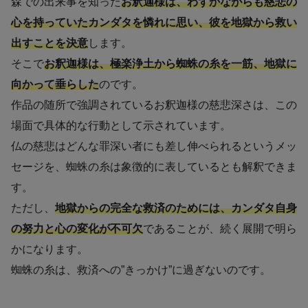
森での出来事を知った
お釈迦様は、わずかながらも慈悲の
心を持っていたカンダタを憐れに思い、彼を地獄から救い
出すことを決意
します。
そこで
お釈迦様は、極楽浄土から蜘蛛の糸を一筋、地獄に
向かって垂らした
のです。
作品の随所で強調されているお釈迦様の慈悲深さは、この
場面で具体的な行動として示されています。
仏の慈悲はどんな罪深い者にも差し伸べられるというメッ
セージを、蜘蛛の糸は象徴的に表しているとも解釈できま
す。
ただし、
地獄からの完全な救済のためには、カンダタ自身
の努力と心の変化が不可欠
であることが、続く展開で明ら
かになります。
蜘蛛の糸は、救済への”きっかけ”に過ぎないのです。