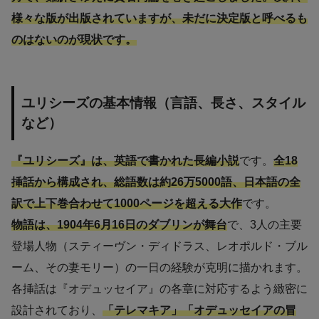
様々な版が出版されていますが、未だに決定版と呼べるも
のはないのが現状です。
ユリシーズの基本情報（言語、長さ、スタイル
など）
『ユリシーズ』は、英語で書かれた長編小説
です。
全18
挿話から構成され、総語数は約26万5000語、日本語の全
訳で上下巻合わせて1000ページを超える大作
です。
物語は、1904年6月16日のダブリンが舞台
で、3人の主要
登場人物（スティーヴン・ディドラス、レオポルド・ブル
ーム、その妻モリー）の一日の経験が克明に描かれます。
各挿話は『オデュッセイア』の各章に対応するよう緻密に
設計されており、
「テレマキア」「オデュッセイアの冒