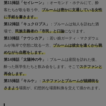
第11挿話「セイレーン」
：オーモンド・ホテルにて、酔
客たちが歌を歌う中、
ブルームは密かに文通している女性
に手紙を書きます。
第12挿話「キュクロプス」
：ブルームは知人を訪ねた酒
場で、
民族主義者の「市民」と口論
になります。
第13挿話「ナウシカア」
：若い娘ガーティ・マクダウェ
ルが海岸で空想に耽る一方、
ブルームは彼女を遠くから眺
めながら自慰をします。
第14挿話「太陽神の牛」
：ブルームは産院を訪れた後、
酔った医学生たちと飲み会をします。そこで
ステファンと
再会します。
第15挿話「キルケ」
：
ステファンとブルームが娼婦街を
さまよう
場面が、幻想的な場面転換を交えて描かれます。