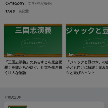
CATEGORY :
文学作品(海外)
TAGS :
恋愛
『三国志演義』のあらすじを完全網
「ジャックと豆の木」の
羅！英雄たちが紡ぐ、乱世を生き抜
子ども向けに解説！読み
く壮大な物語
ツと遊びのヒント
前の記事