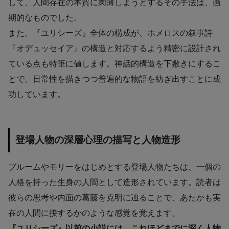
して、人間存在の本質に肉薄しようとするその手法は、画
期的なものでした。
また、『ユリシーズ』全体の構成が、ホメロスの叙事詩
『オデュッセイア』の構造と対応するよう精密に設計され
ている点も特筆に値します。神話的構造を下敷きにするこ
とで、日常性を描きつつ普遍的な物語を紡ぎ出すことに成
功しています。
登場人物の深層心理の描写と人物造形
ブルームやモリーをはじめとする登場人物たちは、一個の
人格を持った生身の人間として造形されています。読者は
彼らの思考や内面の葛藤を克明に辿ることで、あたかも実
在の人間に接するかのような感覚を覚えます。
『ユリシーズ』以前の小説には、これほどまでに深く人物