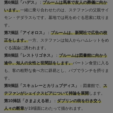
第6挿話「ハデス」
：
ブルームは馬車で友人の葬儀に向か
います。
一緒に乗り合わせたのは、ステファンの父親サイ
モン・デダラスらです。墓地では死をめぐる思索に耽りま
す。
第7挿話「アイオロス」
：
ブルームは、新聞社で広告の校
正をします。
一方、ステファンは知人からハムレットをめ
ぐる議論に誘われます。
第8挿話「レストリゴネス」
：
ブルームは図書館に向かう
途中、知人の女性と世間話をします。
バートン食堂に入る
も、客の粗野な食べ方に辟易とし、パブでランチを摂りま
す。
第9挿話「スキュレーとカリュブディス」
：図書館で、
ス
テファンがシェイクスピアについて持論を展開
します。
第10挿話「さまよえる岩」
：
ダブリンの街を行き交う
人々の断章
が19場面にわたって描かれます。