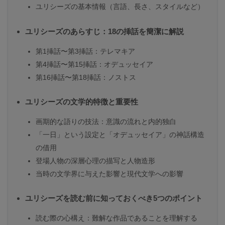
ユリシーズの基本情報（言語、長さ、スタイルなど）
ユリシーズのあらすじ：18の挿話を簡潔に解説
第1挿話〜第3挿話：テレマキア
第4挿話〜第15挿話：オデュッセイア
第16挿話〜第18挿話：ノストス
ユリシーズの文学的特徴と重要性
画期的な語りの技法：意識の流れと内的独白
「一日」という設定と「オデュッセイア」の神話構造
の借用
登場人物の深層心理の描写と人物造形
当時の文学界に与えた影響と現代文学への影響
ユリシーズを読む前に知っておくべき5つのポイント
読む際の心構え：難解な作品であることを理解する