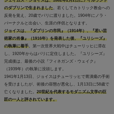
ジェイムズ・ジョイスは、1882年2月2日にアイルランド
のダブリンで生まれました
。若くしてカトリック教会への
反発を覚え、20歳でパリに渡りました。1904年にノラ・
バーナクルと出会い、生涯の伴侶となります。
ジョイスは、『ダブリンの市民』（1914年）、『若い芸
術家の肖像』（1916年）を発表した後、『ユリシーズ』
の執筆に着手
。第一次世界大戦中はチューリッヒに滞在
し、1920年からはパリに定住しました。『ユリシーズ』
完成後は、最後の小説『フィネガンズ・ウェイク』
（1939年）の執筆に没頭します。
1941年1月13日、ジョイスはチューリッヒで胃潰瘍の手術
を受けましたが、術後の容態が悪化し、1月13日に58歳で
亡くなりました。
20世紀を代表するモダニズム文学の巨
匠の一人と評されています。