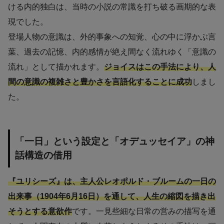
ける内的独白は、当時の小説の常識を打ち破る画期的な表
現でした。
登場人物の意識は、外的事象への知覚、心の中に浮かぶ言
葉、過去の記憶、内的感情が絶え間なく流れゆく「意識の
流れ」として描かれます。
ジョイスはこの手法により、人
間の意識の複雑さと豊かさを言語化することに成功
しまし
た。
「一日」という設定と「オデュッセイア」の神
話構造の借用
『ユリシーズ』は、主人公レオポルド・ブルームの一日の
出来事（1904年6月16日）を通して、人生の縮図を描き出
そうとする意欲作
です。一見些細な日常の営みの描写を通