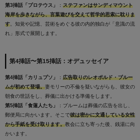
第3挿話「プロテウス」
：
ステファンはサンディマウント
海岸を歩きながら、言葉遊びを交えて哲学的思索に耽りま
す
。知覚や記憶、芸術をめぐる彼の内的独白が「意識の流
れ」形式で展開します。
第4挿話〜第15挿話：オデュッセイア
第4挿話「カリュプソ」
：
広告取りのレオポルド・ブルー
ムが初めて登場。
妻モリーの不倫を疑いながらも、彼女の
朝食の世話をし、葬儀に出かける準備をします。
第5挿話「食蓮人たち」
：ブルームは葬儀の広告を出し、
郵便局に向かいます。そこで
彼は密かに文通している女性
から手紙を受け取ります。
教会に立ち寄った後、銭湯に向
かいます。