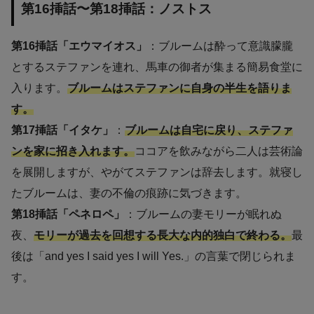
第16挿話〜第18挿話：ノストス
第16挿話「エウマイオス」
：ブルームは酔って意識朦朧
とするステファンを連れ、馬車の御者が集まる簡易食堂に
入ります。
ブルームはステファンに自身の半生を語りま
す。
第17挿話「イタケ」
：
ブルームは自宅に戻り、ステファ
ンを家に招き入れます。
ココアを飲みながら二人は芸術論
を展開しますが、やがてステファンは辞去します。就寝し
たブルームは、妻の不倫の痕跡に気づきます。
第18挿話「ペネロペ」
：ブルームの妻モリーが眠れぬ
夜、
モリーが
過去を回想する長大な内的独白で終わる。
最
後は「and yes I said yes I will Yes.」の言葉で閉じられま
す。