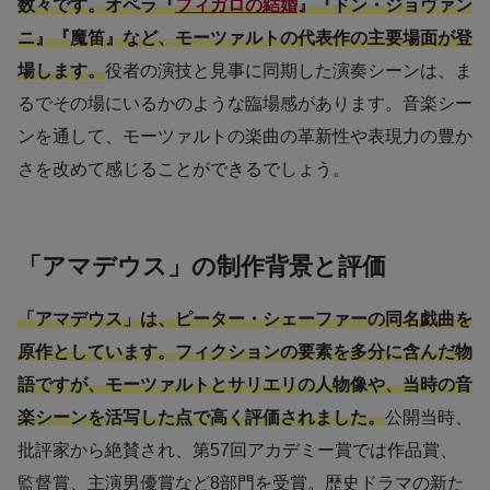
数々です。オペラ『
フィガロの結婚
』『ドン・ジョヴァン
ニ』『魔笛』など、モーツァルトの代表作の主要場面が登
場します。
役者の演技と見事に同期した演奏シーンは、ま
るでその場にいるかのような臨場感があります。音楽シー
ンを通して、モーツァルトの楽曲の革新性や表現力の豊か
さを改めて感じることができるでしょう。
「アマデウス」の制作背景と評価
「アマデウス」は、ピーター・シェーファーの同名戯曲を
原作としています。フィクションの要素を多分に含んだ物
語ですが、モーツァルトとサリエリの人物像や、当時の音
楽シーンを活写した点で高く評価されました。
公開当時、
批評家から絶賛され、第57回アカデミー賞では作品賞、
監督賞、主演男優賞など8部門を受賞。歴史ドラマの新た