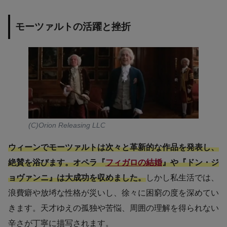
モーツァルトの活躍と挫折
(C)Orion Releasing LLC
ウィーンでモーツァルトは次々と革新的な作品を発表し、
絶賛を浴びます。オペラ『
フィガロの結婚
』や『ドン・ジ
ョヴァンニ』は大成功を収めました。
しかし私生活では、
浪費癖や放埓な性格が災いし、徐々に困窮の度を深めてい
きます。天才ゆえの孤独や苦悩、周囲の理解を得られない
辛さが丁寧に描写されます。