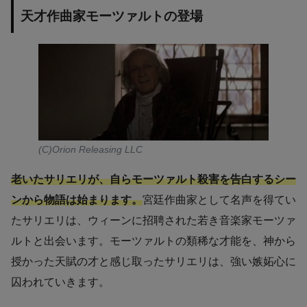
天才作曲家モーツァルトの登場
(C)Orion Releasing LLC
老いたサリエリが、自らモーツァルト殺害を告白するシー
ンから物語は始まります。
宮廷作曲家として名声を得てい
たサリエリは、ウィーンに招聘された若き音楽家モーツァ
ルトと出会います。モーツァルトの類稀な才能を、神から
授かった天賦の才と感じ取ったサリエリは、強い嫉妬心に
囚われていきます。