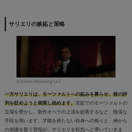
サリエリの嫉妬と策略
(C)Orion Releasing LLC
一方サリエリは、モーツァルトへの妬みを募らせ、彼の評
判を貶めようと画策し始めます。
宮廷でのモーツァルトの
立場を脅かし、新作オペラの上演を妨害するなど、陰湿な
手段を用います。才能を持たない自身への焦りと、神から
の加護を疑う苦悩が、サリエリを狂気へと導いていきま