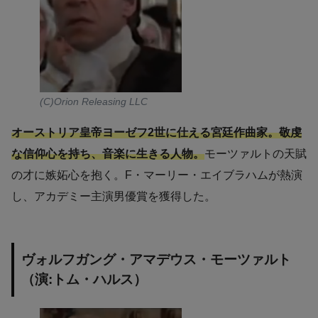
(C)Orion Releasing LLC
オーストリア皇帝ヨーゼフ2世に仕える宮廷作曲家。敬虔
な信仰心を持ち、音楽に生きる人物。
モーツァルトの天賦
の才に嫉妬心を抱く。F・マーリー・エイブラハムが熱演
し、アカデミー主演男優賞を獲得した。
ヴォルフガング・アマデウス・モーツァルト
（演:トム・ハルス）