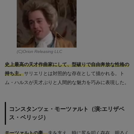
(C)Orion Releasing LLC
史上最高の天才作曲家にして、型破りで自由奔放な性格の
持ち主。
サリエリとは対照的な存在として描かれる。ト
ム・ハルスが天才ぶりと人間的な魅力を巧みに表現した。
コンスタンツェ・モーツァルト（演:エリザベ
ス・ベリッジ）
モーツァルトの妻。
夫を支え、時に尻を叩く存在。明るく