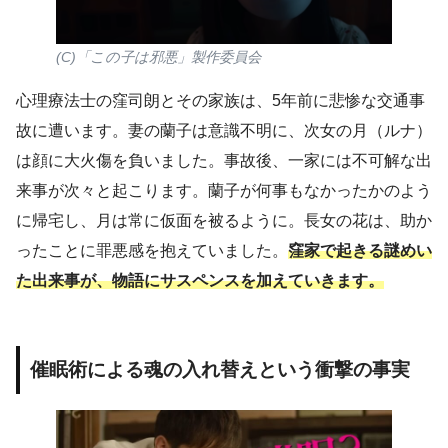
(C)「この子は邪悪」製作委員会
心理療法士の窪司朗とその家族は、5年前に悲惨な交通事
故に遭います。妻の蘭子は意識不明に、次女の月（ルナ）
は顔に大火傷を負いました。事故後、一家には不可解な出
来事が次々と起こります。蘭子が何事もなかったかのよう
に帰宅し、月は常に仮面を被るように。長女の花は、助か
ったことに罪悪感を抱えていました。
窪家で起きる謎めい
た出来事が、物語にサスペンスを加えていきます。
催眠術による魂の入れ替えという衝撃の事実