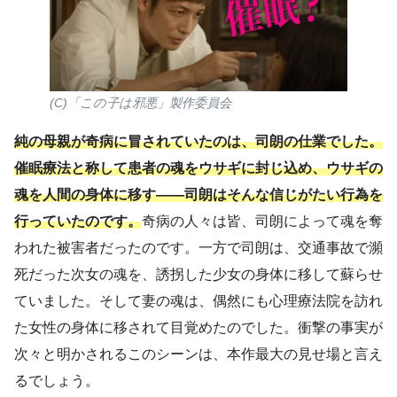
(C)「この子は邪悪」製作委員会
純の母親が奇病に冒されていたのは、司朗の仕業でした。
催眠療法と称して患者の魂をウサギに封じ込め、ウサギの
魂を人間の身体に移す――司朗はそんな信じがたい行為を
行っていたのです。
奇病の人々は皆、司朗によって魂を奪
われた被害者だったのです。一方で司朗は、交通事故で瀕
死だった次女の魂を、誘拐した少女の身体に移して蘇らせ
ていました。そして妻の魂は、偶然にも心理療法院を訪れ
た女性の身体に移されて目覚めたのでした。衝撃の事実が
次々と明かされるこのシーンは、本作最大の見せ場と言え
るでしょう。