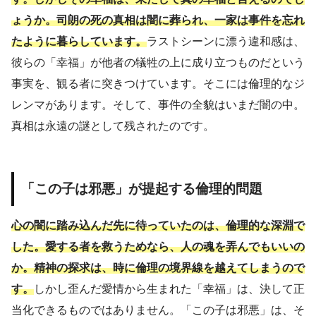
ょうか。司朗の死の真相は闇に葬られ、一家は事件を忘れ
たように暮らしています。
ラストシーンに漂う違和感は、
彼らの「幸福」が他者の犠牲の上に成り立つものだという
事実を、観る者に突きつけています。そこには倫理的なジ
レンマがあります。そして、事件の全貌はいまだ闇の中。
真相は永遠の謎として残されたのです。
「この子は邪悪」が提起する倫理的問題
心の闇に踏み込んだ先に待っていたのは、倫理的な深淵で
した。愛する者を救うためなら、人の魂を弄んでもいいの
か。精神の探求は、時に倫理の境界線を越えてしまうので
す。
しかし歪んだ愛情から生まれた「幸福」は、決して正
当化できるものではありません。「この子は邪悪」は、そ