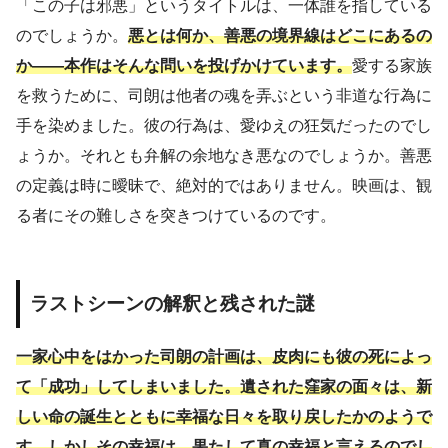
「この子は邪悪」というタイトルは、一体誰を指している
のでしょうか。
悪とは何か、善悪の境界線はどこにあるの
か――本作はそんな問いを投げかけています。
愛する家族
を救うために、司朗は他者の魂を弄ぶという非道な行為に
手を染めました。彼の行為は、愛ゆえの狂気だったのでし
ょうか。それとも弁解の余地なき悪なのでしょうか。善悪
の定義は時に曖昧で、絶対的ではありません。映画は、観
る者にその難しさを突きつけているのです。
ラストシーンの解釈と残された謎
一家心中をはかった司朗の計画は、皮肉にも彼の死によっ
て「成功」してしまいました。遺された窪家の面々は、新
しい命の誕生とともに幸福な日々を取り戻したかのようで
す。しかしその幸福は、果たして真の幸福と言えるのでし