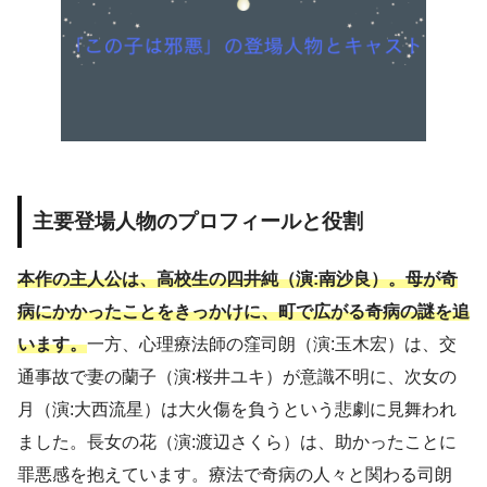
主要登場人物のプロフィールと役割
本作の主人公は、高校生の四井純（演:南沙良）。母が奇
病にかかったことをきっかけに、町で広がる奇病の謎を追
います。
一方、心理療法師の窪司朗（演:玉木宏）は、交
通事故で妻の蘭子（演:桜井ユキ）が意識不明に、次女の
月（演:大西流星）は大火傷を負うという悲劇に見舞われ
ました。長女の花（演:渡辺さくら）は、助かったことに
罪悪感を抱えています。療法で奇病の人々と関わる司朗