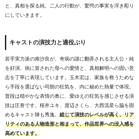
と、真相を探る純。二人の行動が、驚愕の事実を浮き彫り
にしていきます。
キャストの演技力と適役ぶり
若手実力派の南沙良が、奇病の謎に翻弄される主人公・純
を好演。病に冒された母への愛情と、真相解明への固い意
志を丁寧に表現しています。玉木宏は、家族を救うためな
ら手段を選ばない司朗の狂気を、内に秘めた熱量で体現。
普段は穏やかな表情の奥に、愛ゆえの狂気を感じさせる演
技は圧巻です。桜井ユキ、渡辺さくら、大西流星ら脇を固
めるキャスト陣も秀逸。
総じて演技のレベルが高く、リア
リティのある人物造形と相まって、作品世界への没入感を
高めています。