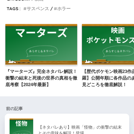
TAGS :
サスペンス
ホラー
『マーターズ』完全ネタバレ解説！
【歴代ポケモン映画23作
衝撃の結末と死後の世界の真相を徹
羅】公開年順に各作品の
底考察【2024年最新】
見どころを徹底解説！
前の記事
【ネタバレあり】映画「怪物」の衝撃の結末
とその意味を解説！登場…