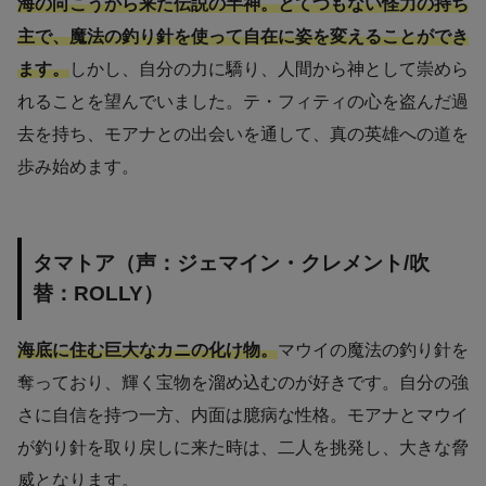
海の向こうから来た伝説の半神。とてつもない怪力の持ち
主で、魔法の釣り針を使って自在に姿を変えることができ
ます。
しかし、自分の力に驕り、人間から神として崇めら
れることを望んでいました。テ・フィティの心を盗んだ過
去を持ち、モアナとの出会いを通して、真の英雄への道を
歩み始めます。
タマトア（声：ジェマイン・クレメント/吹
替：ROLLY）
海底に住む巨大なカニの化け物。
マウイの魔法の釣り針を
奪っており、輝く宝物を溜め込むのが好きです。自分の強
さに自信を持つ一方、内面は臆病な性格。モアナとマウイ
が釣り針を取り戻しに来た時は、二人を挑発し、大きな脅
威となります。