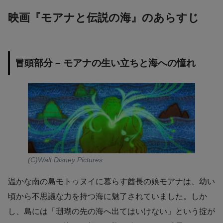
映画『モアナと伝説の海』のあらすじ
冒頭部分 – モアナの生い立ちと海への憧れ
(C)Walt Disney Pictures
温かな南の島モトゥヌイに暮らす酋長の娘モアナは、幼い
頃から不思議な力を持つ海に魅了されていました。しか
し、島には「珊瑚の先の海へ出てはいけない」という掟が