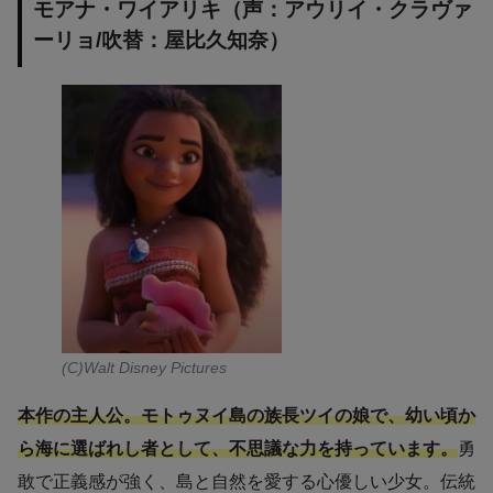
モアナ・ワイアリキ（声：アウリイ・クラヴァ
ーリョ/吹替：屋比久知奈）
(C)Walt Disney Pictures
本作の主人公。モトゥヌイ島の族長ツイの娘で、幼い頃か
ら海に選ばれし者として、不思議な力を持っています。
勇
敢で正義感が強く、島と自然を愛する心優しい少女。伝統