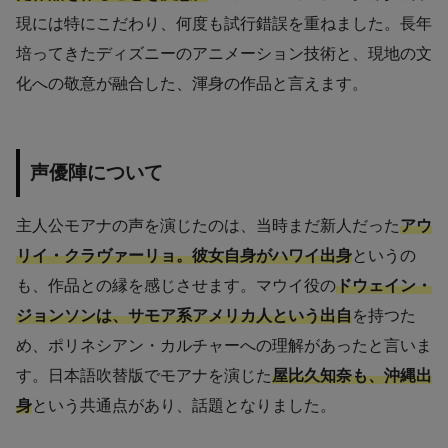
現には特にこだわり、何度も試行錯誤を重ねました。長年
培ってきたディズニーのアニメーション技術と、現地の文
化への敬意が融合した、渾身の作品と言えます。
声優陣について
主人公モアナの声を演じたのは、当時まだ新人だった
アウ
リイ・クラヴァーリョ。彼女自身がハワイ出身
というの
も、作品との縁を感じさせます。マウイ役の
ドウェイン・
ジョンソンは、サモア系アメリカ人という出自
を持つた
め、ポリネシアン・カルチャーへの理解があったと言いま
す。日本語吹替版でモアナを演じた
屋比久知奈も、沖縄出
身
という共通点があり、話題となりました。