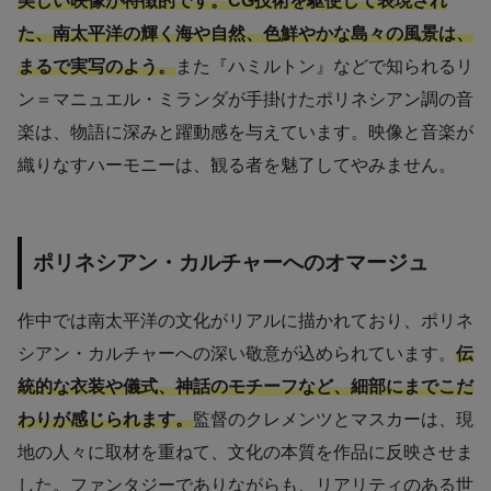
美しい映像が特徴的です。CG技術を駆使して表現され
た、南太平洋の輝く海や自然、色鮮やかな島々の風景は、
まるで実写のよう。
また『ハミルトン』などで知られるリ
ン＝マニュエル・ミランダが手掛けたポリネシアン調の音
楽は、物語に深みと躍動感を与えています。映像と音楽が
織りなすハーモニーは、観る者を魅了してやみません。
ポリネシアン・カルチャーへのオマージュ
作中では南太平洋の文化がリアルに描かれており、ポリネ
シアン・カルチャーへの深い敬意が込められています。
伝
統的な衣装や儀式、神話のモチーフなど、細部にまでこだ
わりが感じられます。
監督のクレメンツとマスカーは、現
地の人々に取材を重ねて、文化の本質を作品に反映させま
した。ファンタジーでありながらも、リアリティのある世