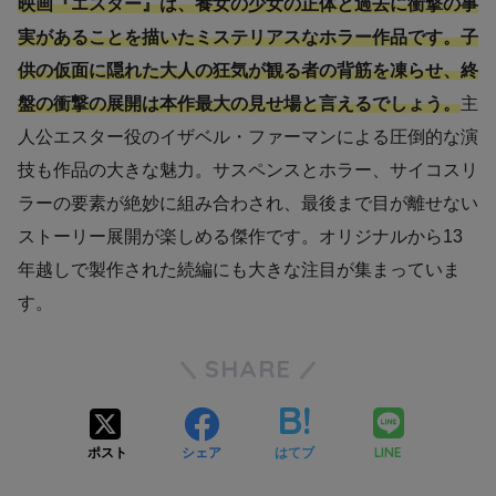
映画『エスター』は、養女の少女の正体と過去に衝撃の事
実があることを描いたミステリアスなホラー作品です。子
供の仮面に隠れた大人の狂気が観る者の背筋を凍らせ、終
盤の衝撃の展開は本作最大の見せ場と言えるでしょう。
主
人公エスター役のイザベル・ファーマンによる圧倒的な演
技も作品の大きな魅力。サスペンスとホラー、サイコスリ
ラーの要素が絶妙に組み合わされ、最後まで目が離せない
ストーリー展開が楽しめる傑作です。オリジナルから13
年越しで製作された続編にも大きな注目が集まっていま
す。
SHARE
LINE
ポスト
シェア
はてブ