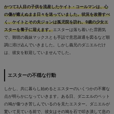
かつて3人目の子供を流産したケイト・コールマンは、心
の傷が癒えぬまま日々を送っていました。状況を改善すべ
く、ケイトとその夫ジョンは孤児院を訪れ、9歳の少女エ
スターを養子に迎えます。
エスターは落ち着いた雰囲気
で、難聴の義妹マックスとも手話で意思疎通を図るなど順
調に溶け込んでいきました。しかし義兄のダニエルだけ
は、彼女を歓迎していませんでした。
エスターの不穏な行動
しかし、共に暮らし始めるとエスターのいくつかの不審な
点が明らかになっていきます。ある日、ダニエルのペット
の鳩が傷つき苦しんでいるのを見たエスター。ダニエルが
驚いて見ている前で、彼女はその鳩を石で叩き潰して息の