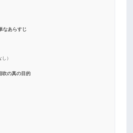
簡単なあらすじ
なし）
宇相吹の真の目的