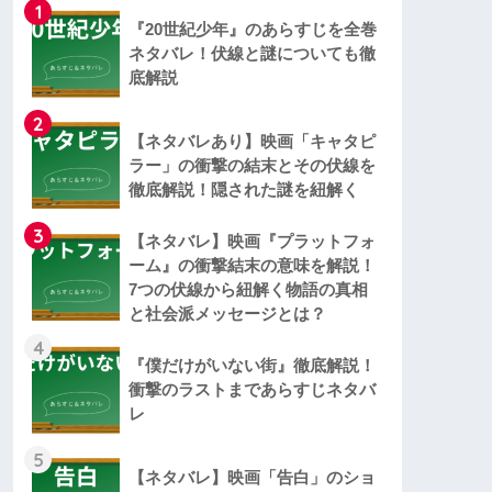
1
『20世紀少年』のあらすじを全巻
ネタバレ！伏線と謎についても徹
底解説
2
【ネタバレあり】映画「キャタピ
ラー」の衝撃の結末とその伏線を
徹底解説！隠された謎を紐解く
3
【ネタバレ】映画『プラットフォ
ーム』の衝撃結末の意味を解説！
7つの伏線から紐解く物語の真相
と社会派メッセージとは？
4
『僕だけがいない街』徹底解説！
衝撃のラストまであらすじネタバ
レ
5
【ネタバレ】映画「告白」のショ