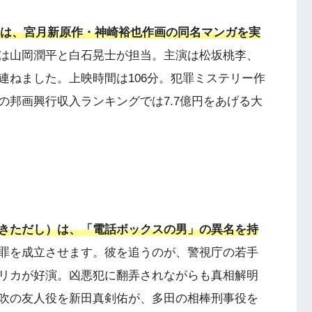
犯」は、宮月新原作・神崎裕也作画の同名マンガを実
は山岡潤平と白石晃士が担当。主演は松坂桃李、
連ねました。上映時間は106分。犯罪ミステリー作
の邦画興行収入ランキングでは7.7億円をあげる大
きただし）は、「電話ボックスの男」の異名を持
罪を成立させます。彼を追うのが、警視庁の若手
リカが好演。凶悪犯に翻弄されながらも真相解明
吹の友人役を新田真剣佑が、多田の相棒刑事役を