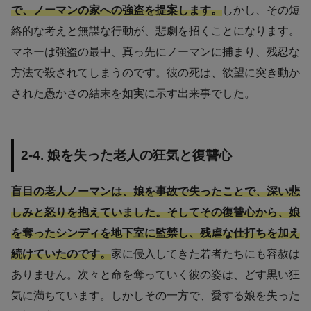
で、ノーマンの家への強盗を提案します。
しかし、その短
絡的な考えと無謀な行動が、悲劇を招くことになります。
マネーは強盗の最中、真っ先にノーマンに捕まり、残忍な
方法で殺されてしまうのです。彼の死は、欲望に突き動か
された愚かさの結末を如実に示す出来事でした。
2-4. 娘を失った老人の狂気と復讐心
盲目の老人ノーマンは、娘を事故で失ったことで、深い悲
しみと怒りを抱えていました。そしてその復讐心から、娘
を奪ったシンディを地下室に監禁し、残虐な仕打ちを加え
続けていたのです。
家に侵入してきた若者たちにも容赦は
ありません。次々と命を奪っていく彼の姿は、どす黒い狂
気に満ちています。しかしその一方で、愛する娘を失った