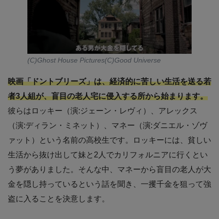
(C)Ghost House Pictures(C)Good Universe
映画「ドントブリーズ」は、経済的に苦しい生活を送る若
者3人組が、盲目の老人宅に侵入する所から始まります。
彼らはロッキー（演:ジェーン・レヴィ）、アレックス
（演:ディラン・ミネット）、マネー（演:ダニエル・ゾヴ
ァット）という名前の高校生です。ロッキーには、貧しい
生活から抜け出して妹と2人でカリフォルニアに行くとい
う夢がありました。そんな中、マネーから盲目の老人が大
金を隠し持っているという話を聞き、一攫千金を狙って強
盗に入ることを決意します。