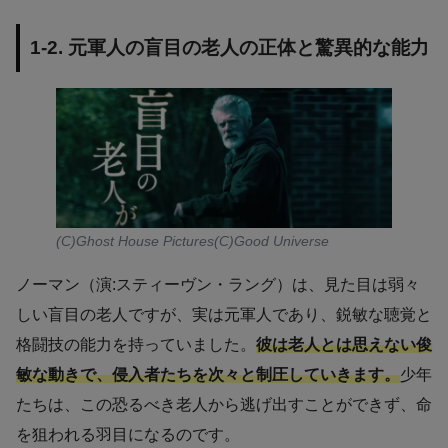
1-2. 元軍人の盲目の老人の正体と驚異的な能力
(C)Ghost House Pictures(C)Good Universe
ノーマン（演:スティーヴン・ラング）は、見た目は弱々
しい盲目の老人ですが、実は元軍人であり、鋭敏な聴覚と
格闘技の能力を持っていました。
彼は老人とは思えない俊
敏な動きで、侵入者たちを次々と制圧していきます。
少年
たちは、この恐るべき老人から逃げ出すことができず、命
を狙われる羽目になるのです。