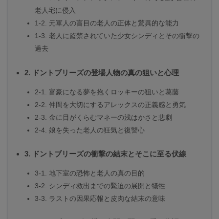
老人宅に侵入
1-2. 元軍人の盲目の老人の正体と驚異的な能力
1-3. 老人に監禁されていた少女シンディとその衝撃の
過去
2. ドントブリーズの登場人物の真の狙いと心理
2-1. 富豪になる夢を抱くロッキーの狙いと葛藤
2-2. 仲間を大切にするアレックスの正義感と勇気
2-3. 金に目がくらむマネーの浅はかさと悲劇
2-4. 娘を失った老人の狂気と復讐心
3. ドントブリーズの衝撃の結末とそこに至る伏線
3-1. 地下室の恐怖と老人の真の目的
3-2. シンディ救出までの緊迫の展開と犠牲
3-3. ラストの因果応報と皮肉な結末の意味