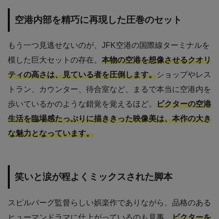
空港内部を精巧に再現した圧巻のセット
もう一つ見逃せないのが、JFK空港の国際線ターミナルを
模した巨大セットの存在。
本物の空港を想像させるクオリ
ティの高さは、見ている者を圧倒します。
ショップやレス
トラン、カウンター、待合室など、まるで本当に空港内を
歩いているかのような錯覚を覚えるほど。
ビクターの空港
生活を臨場感たっぷりに描ききった映像美は、本作の大き
な魅力となっています。
笑いと涙が程よくミックスされた脚本
スピルバーグ監督らしい娯楽作でありながら、品格のある
ヒューマンドラマに仕上がっているのも見事。
ビクターを