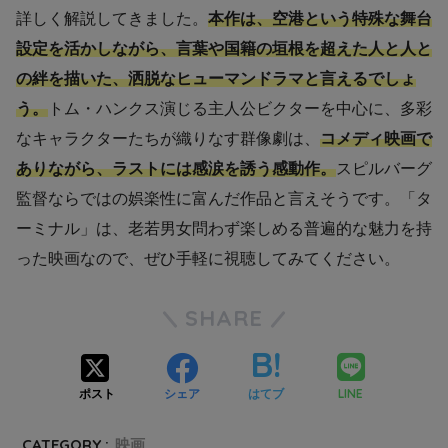
詳しく解説してきました。
本作は、空港という特殊な舞台
設定を活かしながら、言葉や国籍の垣根を超えた人と人と
の絆を描いた、洒脱なヒューマンドラマと言えるでしょ
う。
トム・ハンクス演じる主人公ビクターを中心に、多彩
なキャラクターたちが織りなす群像劇は、
コメディ映画で
ありながら、ラストには感涙を誘う感動作。
スピルバーグ
監督ならではの娯楽性に富んだ作品と言えそうです。「タ
ーミナル」は、老若男女問わず楽しめる普遍的な魅力を持
った映画なので、ぜひ手軽に視聴してみてください。
SHARE
LINE
ポスト
シェア
はてブ
CATEGORY :
映画