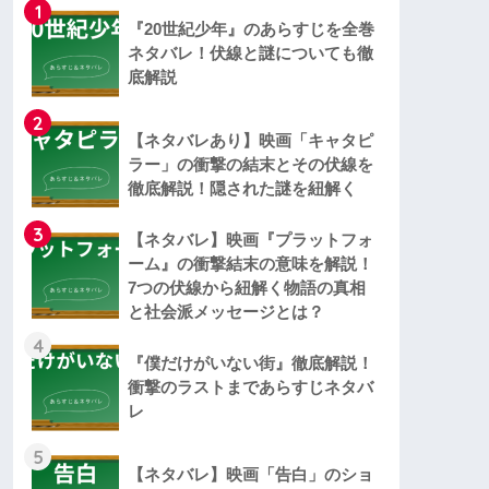
1
『20世紀少年』のあらすじを全巻
ネタバレ！伏線と謎についても徹
底解説
2
【ネタバレあり】映画「キャタピ
ラー」の衝撃の結末とその伏線を
徹底解説！隠された謎を紐解く
3
【ネタバレ】映画『プラットフォ
ーム』の衝撃結末の意味を解説！
7つの伏線から紐解く物語の真相
と社会派メッセージとは？
4
『僕だけがいない街』徹底解説！
衝撃のラストまであらすじネタバ
レ
5
【ネタバレ】映画「告白」のショ