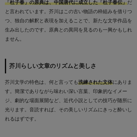
「杜子春」の原典は、中国唐代に成立した「杜子春伝」
だ
と言われています。芥川はこの古い物語の枠組みを借りつ
つ、独自の解釈と表現を加えることで、新たな文学作品を
生み出したのです。原典との異同を見るのも一興かもしれ
ません。
芥川らしい文章のリズムと美しさ
芥川文学の特色は、何と言っても
洗練された文体
にありま
す。簡潔でありながら味わい深い言葉、印象的なイメー
ジ、劇的な場面展開など、近代小説としての技巧が随所に
光ります。音読すれば、その美しいリズムにきっと酔いし
れるはずです。