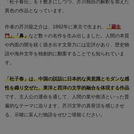
「杜子春伝」を下敷きにしつつ、芥川独自の解釈を加えた
異色の作品となっています。
作者の芥川龍之介は、1892年に東京で生まれ、
「羅生
門」
「鼻」
など数々の名作を生み出しました。人間の本質
や内面の闇を鋭く描き出す文章力には定評があり、歴史物
語や海外文学を独創的に翻案することでも知られていま
す。
「杜子春」は、中国の説話に日本的な美意識とモダンな感
性を織り交ぜた、東洋と西洋の文学的融合を体現する作品
です。主人公の運命を通して、人間の業や救済といった普
遍的なテーマに迫ります。芥川文学の真骨頂を感じさせ
る、示唆に富んだ物語をぜひご堪能ください。