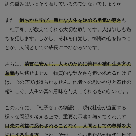
訓の重みはいっそう増しているのではないでしょうか。
また、
過ちから学び、新たな人生を始める勇気の尊さ
も、
「杜子春」が教えてくれる大切な教訓です。人は誰しも過
ちを犯します。しかし、それを自覚し、懺悔の心を持つこ
とが、人間としての成長につながるのです。
さらに、
清貧に安んじ、人々のために善行を積む生き方の
意義
も見逃せません。物質的な豊かさを追い求めるだけで
は、心の充実は得られません。他者への思いやりと奉仕の
精神こそ、人生の真の意味を与えてくれるものなのです。
このように、「杜子春」の物語は、現代社会が直面する
様々な問題を考える上で、重要な示唆を与えてくれます。
目先の利益に惑わされることなく、人間としての尊厳を大
切にする生き方
。それこそが、この古典作品が現代に投げ