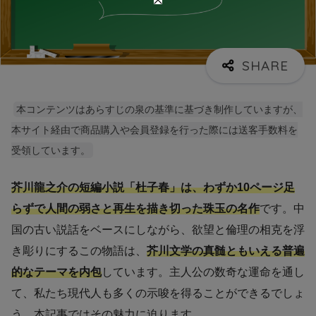
本コンテンツはあらすじの泉の基準に基づき制作していますが、
本サイト経由で商品購入や会員登録を行った際には送客手数料を
受領しています。
芥川龍之介の短編小説「杜子春」は、わずか10ページ足
らずで人間の弱さと再生を描き切った珠玉の名作
です。中
国の古い説話をベースにしながら、欲望と倫理の相克を浮
き彫りにするこの物語は、
芥川文学の真髄ともいえる普遍
的なテーマを内包
しています。主人公の数奇な運命を通し
て、私たち現代人も多くの示唆を得ることができるでしょ
う。本記事ではその魅力に迫ります。