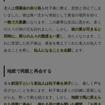
老人は
埋蔵金の在り処
を杜子春に教え、忽然と消えてしま
いました。彼は無一文から突如として黄金の場所を知り、
一晩で大富豪
になります。この豪華な生活に惹かれ、多く
の人々が彼の元を訪れました。しかし、
彼の富が尽きると
同時に、周りの人々の態度も一変
し、冷たくなります。こ
れに失望した杜子春は、黄金を教えてくれた老人が仙人で
あることを察し、
仙人になることを志願
します。
地獄で両親と再会する
名を
鉄冠子という老仙人は杜子春を弟子
にし、厳しく声を
出さないことを命じます。杜子春は多くの試練に直面しな
がらも、黙って耐え続けます。しかし、
地獄で馬に変えら
れた両親に再会し、倒れる母の声を聞いた瞬間、「お母さ