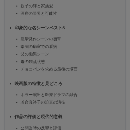
親子の絆と家族愛
医療の限界と可能性
印象的な名シーンベスト5
痙攣発作シーンの衝撃
暗闇の病室での看病
父の慟哭シーン
母の錯乱状態
チョコパンを求める最後の場面
映画版の特徴と見どころ
ホラー演出と医療ドラマの融合
若命真裕子の迫真の演技
作品の評価と現代的意義
公開当時の反響と評価