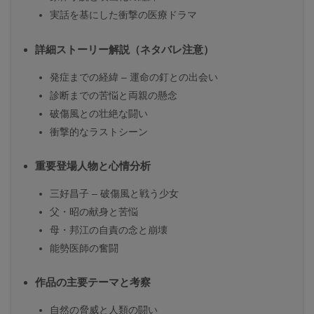
実話を基にした衝撃の医療ドラマ
詳細ストーリー解説（ネタバレ注意）
発症までの経緯 – 運命の釘との出会い
診断までの苦悩と両親の懸念
破傷風との壮絶な闘い
衝撃的なラストシーン
重要登場人物と心情分析
三好昌子 – 破傷風と戦う少女
父・昭の献身と苦悩
母・邦江の自責の念と崩壊
能勢医師の奮闘
作品の主要テーマと考察
自然の脅威と人類の闘い