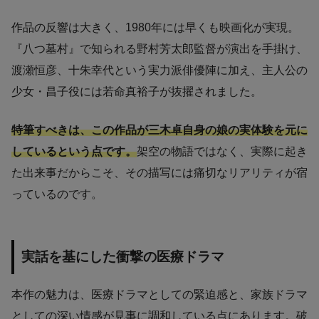
作品の反響は大きく、1980年には早くも映画化が実現。
『八つ墓村』で知られる野村芳太郎監督が演出を手掛け、
渡瀬恒彦、十朱幸代という実力派俳優陣に加え、主人公の
少女・昌子役には若命真裕子が抜擢されました。
特筆すべきは、この作品が三木卓自身の娘の実体験を元に
しているという点です。
架空の物語ではなく、実際に起き
た出来事だからこそ、その描写には痛切なリアリティが宿
っているのです。
実話を基にした衝撃の医療ドラマ
本作の魅力は、医療ドラマとしての緊迫感と、家族ドラマ
としての深い情感が見事に調和している点にあります。破