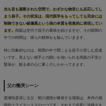
光も音も遮断された空間で、わずかな物音にも反応してし
まう昌子。その状況は、現代医学をもってしても完全には
制御できない破傷風という病の本質を視覚的に表現してい
ます。
両親は交代で昌子の看病を続けますが、その暗闇の
中での時間は、彼らの精神をも蝕んでいきます。
特に印象的なのは、暗闇の中で聞こえる昌子の苦しむ息遣
いです。見えない相手との闘いを強いられる両親の不安と
緊張が、観る者の心に重くのしかかってきます。
父の慟哭シーン
渡瀬恒彦演じる父・昭の感情が爆発する場面は、本作の感
情的クライマックスの一つです。それまで必死に冷静さを