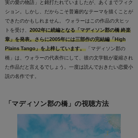
実の愛の物語」と銘打たれていましたが、あくまでフィク
ション。しかし、だからこそ普遍的なテーマを描くことが
できたのかもしれません。 ウォラーはこの作品の大ヒッ
トを受け、
2002年に続編となる「マディソン郡の橋 終楽
章」を発表。さらに2005年には三部作の完結編「High
Plains Tango」を上梓しています。
「マディソン郡の
橋」は、ウォラーの代表作にして、彼の文学観が凝縮され
た作品だと言えるでしょう。一度は読んでおきたい恋愛小
説の名作です。
「マディソン郡の橋」の視聴方法