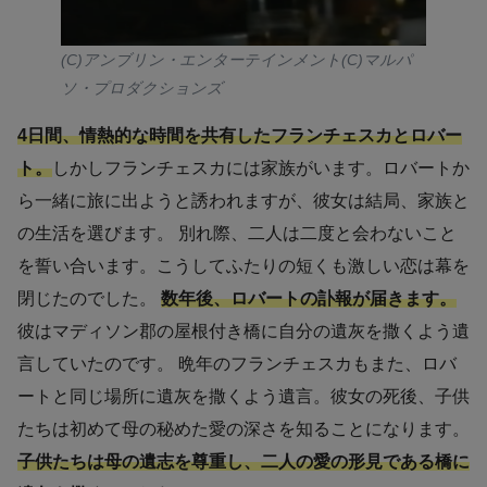
(C)アンブリン・エンターテインメント(C)マルパ
ソ・プロダクションズ
4日間、情熱的な時間を共有したフランチェスカとロバー
ト。
しかしフランチェスカには家族がいます。ロバートか
ら一緒に旅に出ようと誘われますが、彼女は結局、家族と
の生活を選びます。 別れ際、二人は二度と会わないこと
を誓い合います。こうしてふたりの短くも激しい恋は幕を
閉じたのでした。
数年後、ロバートの訃報が届きます。
彼はマディソン郡の屋根付き橋に自分の遺灰を撒くよう遺
言していたのです。 晩年のフランチェスカもまた、ロバ
ートと同じ場所に遺灰を撒くよう遺言。彼女の死後、子供
たちは初めて母の秘めた愛の深さを知ることになります。
子供たちは母の遺志を尊重し、二人の愛の形見である橋に