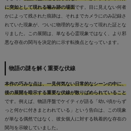
に突如として現れる噛み跡の場面
です。目に見えない何者
かによって残された痕跡は、それまでカメラにのみ記録さ
れていた現象が、ついに物理的な形となって現れた証とな
りました。この展開は、単なる心霊現象ではなく、より邪
悪な存在の関与を決定的に示す転換点となっています。
物語の謎を解く重要な伏線
本作の巧みな点は、一見何気ない日常的なシーンの中に、
後の展開を暗示する重要な伏線が散りばめられていること
です。例えば、物語序盤でケイティが語る「幼い頃からず
っと何かに付きまとわれている」という告白は、この現象
が単なる偶然ではなく、彼女個人に対する執着的な存在の
関与を示唆していました。