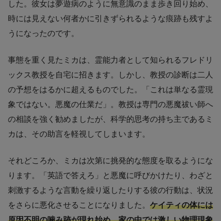
した。彼女は夢遊病のように無意識のまま歩き回り始め、
時には見えない何者かに引きずられるような痕跡も残すよ
うになったのです。
事態を重く見たミカは、霊能力者として知られるフレドリ
ックス教授を自宅に招きます。しかし、教授の診断は二人
の予想をはるかに超えるものでした。「これは単なる霊現
象ではない。悪魔の仕業だ」。教授は専門の悪魔祓い師へ
の相談を強く勧めましたが、科学的思考の持ち主であるミ
カは、その助言を軽視してしまいます。
それどころか、ミカは次第に挑発的な態度を取るようにな
ります。「英語で答えろ」と悪魔に呼びかけたり、わざと
刺激するような言動を繰り返したりする彼の行動は、状況
をさらに悪化させることになりました。
ケイティの体には
原因不明の噛み跡が現れ始め、家の中では激しい物理現象