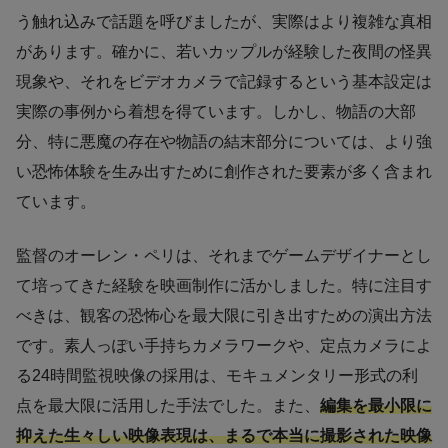
う触れ込みで話題を呼びましたが、実際はより複雑な真相
があります。確かに、若いカップルが経験した夜間の怪異
現象や、それをビデオカメラで記録するという基本設定は
実際の事例から着想を得ています。しかし、物語の大部
分、特に悪魔の存在や物語の結末部分については、より強
い恐怖体験を生み出すために創作された要素が多く含まれ
ています。
監督のオーレン・ペリは、それまでゲームデザイナーとし
て培ってきた経験を映画制作に活かしました。特に注目す
べきは、観客の恐怖心を最大限に引き出すための演出方法
です。素人っぽい手持ちカメラワークや、定点カメラによ
る24時間監視映像の採用は、モキュメンタリー形式の利
点を最大限に活用した手法でした。また、
編集を最小限に
抑えた生々しい映像表現は、まるで本当に撮影された映像