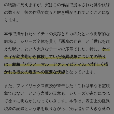
の物語に見えますが、実はこの作品で提示された謎や伏線
の数々が、後の作品で次々と解き明かされていくことにな
ります。
本作で描かれたケイティの失踪とミカの死という衝撃的な
結末は、シリーズ全体を貫く「悪魔の存在」と「世代を超
えた呪い」という大きなテーマの序章でした。特に、
ケイ
ティが幼少期から体験していた怪異現象についての語り
は、続編『パラノーマル・アクティビティ3』で詳しく描
かれる彼女の過去への重要な伏線
となっています。
また、フレドリックス教授が警告した「これは単なる霊現
象ではない」という言葉の真意も、シリーズが進むにつれ
て徐々に明らかになっていきます。本作は、表面上の怪異
現象の記録という形を取りながら、実は遥かに大きな謎の