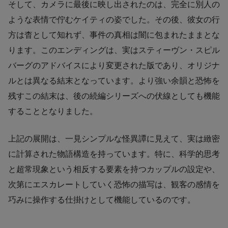
そして、カメラに最後に映し出されたのは、完全に別人の
ような表情で佇むケイティの姿でした。その後、彼女の行
方は杳として知れず、事件の真相は闇に包まれたままとな
ります。このエンディングは、実はスティーヴン・スピル
バーグのアドバイスにより変更された版であり、オリジナ
ルとは異なる結末となっています。より強い余韻と恐怖を
残すこの結末は、後の続編シリーズへの伏線としても機能
することとなりました。
上記の展開は、一見シンプルな怪異譚に見えて、実は緻密
に計算された物語構造を持っています。特に、科学的思考
と超常現象という相反する要素を持つカップルの設定や、
次第にエスカレートしていく恐怖の描写は、観客の感情を
巧みに操作する仕掛けとして機能しているのです。