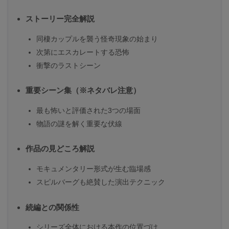
ストーリー完全解説
同棲カップルを襲う怪奇現象の始まり
次第にエスカレートする恐怖
衝撃のラストシーン
重要シーン集（※ネタバレ注意）
最も怖いと評価された3つの場面
物語の謎を解く重要な伏線
作品の見どころ解説
モキュメンタリー形式が生む臨場感
スピルバーグも絶賛した演出テクニック
続編との関係性
シリーズ全体における本作の位置づけ