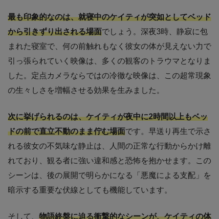
最も印象的なのは、就寝中のケイティが突如としてベッド
から引きずり出される場面
でしょう。深夜3時、静寂に包
まれた寝室で、何の前触れもなく彼女の体が見えない力で
引っ張られていく映像は、多くの観客のトラウマとなりま
した。定点カメラならではの冷徹な映像は、この超常現象
の生々しさを増幅させる効果を生みました。
次に挙げられるのは、ケイティが夜中に2時間以上もベッ
ドの前で直立不動のまま佇む場面
です。早送り再生で示さ
れる彼女の不気味な静止は、人間の正常な行動からかけ離
れており、観る者に強い違和感と恐怖を抱かせます。この
シーンは、後の展開で明らかになる「悪魔による支配」を
暗示する重要な伏線としても機能しています。
そして、
物語終盤に迫る衝撃的なシーンが、ケイティの体