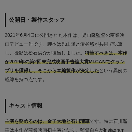
公開日・製作スタッフ
2021年6月4日に公開された本作は、児山隆監督の商業映
画デビュー作です。脚本は児山隆と渋谷悠が共同で執筆
し、撮影は松石洪介が担当しました。
特筆すべきは、本作
が2019年の第2回未完成映画予告編大賞MI-CANでグラン
プリを獲得し、そこから本編製作が決定した
という異例の
経緯を持つ点です。
キャスト情報
主演を務めるのは、金子大地と石川瑠華
です。特に石川瑠
華は本作が商業映画初主演となり、監督自らがInstagram