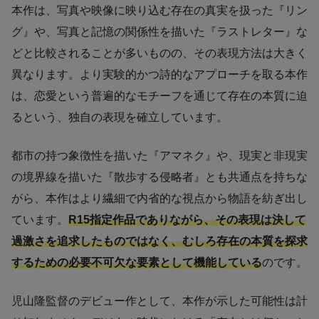
本作は、写真や映像に映り込む存在の真実を扱った『リン
グ』や、写真と記憶の関係性を描いた『ラストレター』な
どと比較されることが多いものの、その表現方法は大きく
異なります。より実験的かつ詩的なアプローチを取る本作
は、恋愛という普遍的なモチーフを通じて存在の本質に迫
るという、独自の表現を確立しています。
都市の持つ象徴性を描いた『アマネク』や、現実と非現実
の境界線を描いた『散歩する侵略者』とも共通点を持ちな
がら、本作はより繊細で内省的な視点から物語を紡ぎ出し
ています。
R15指定作品でありながら、その表現は決して
過激さを追求したものではなく、むしろ存在の本質を探求
するための必要不可欠な要素として機能している
のです。
児山隆監督のデビュー作として、本作が示した可能性は計