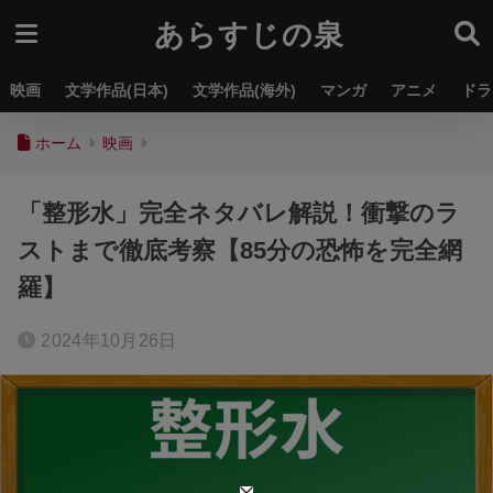
あらすじの泉
映画
文学作品(日本)
文学作品(海外)
マンガ
アニメ
ドラ
ホーム
映画
「整形水」完全ネタバレ解説！衝撃のラ
ストまで徹底考察【85分の恐怖を完全網
羅】
2024年10月26日